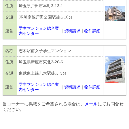
住所
埼玉県戸田市本町3-13-1
交通
JR埼京線戸田公園駅徒歩10分
学生マンション総合案
運営
｜
資料請求
｜
物件詳細
内センター
名称
志木駅前女子学生マンション
住所
埼玉県新座市東北2-26-6
交通
東武東上線志木駅徒歩 3分
学生マンション総合案
運営
｜
資料請求
｜
物件詳細
内センター
当コーナーに掲載をご希望される場合は、
メール
にてお問合せ
ください。