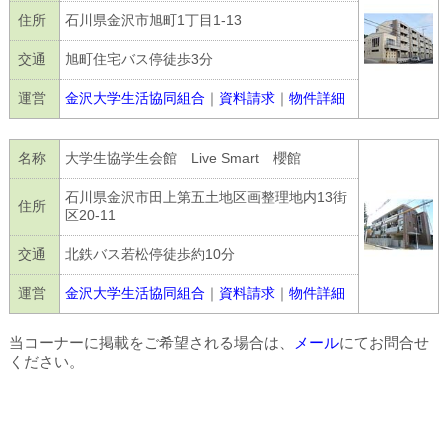
住所
石川県金沢市旭町1丁目1-13
交通
旭町住宅バス停徒歩3分
運営
金沢大学生活協同組合
｜
資料請求
｜
物件詳細
名称
大学生協学生会館 Live Smart 櫻館
石川県金沢市田上第五土地区画整理地内13街
住所
区20‐11
交通
北鉄バス若松停徒歩約10分
運営
金沢大学生活協同組合
｜
資料請求
｜
物件詳細
当コーナーに掲載をご希望される場合は、
メール
にてお問合せ
ください。